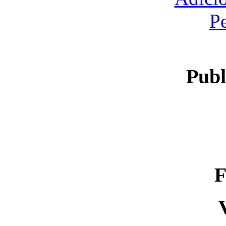
P
Publ
F