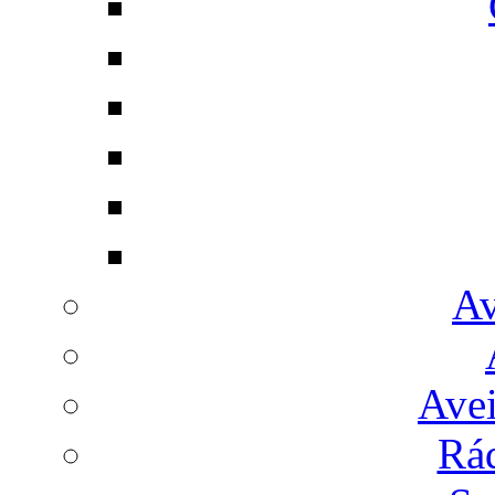
Av
Avei
Rá