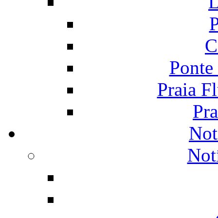
L
P
C
Ponte
Praia F
Pra
Not
Not