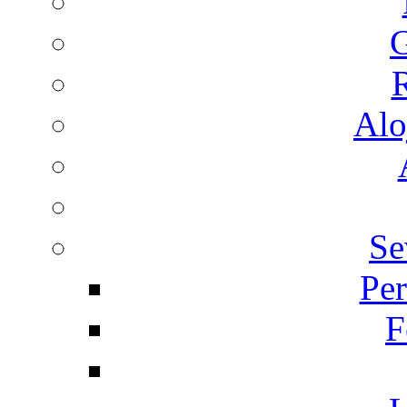
G
R
Alo
Se
Per
F