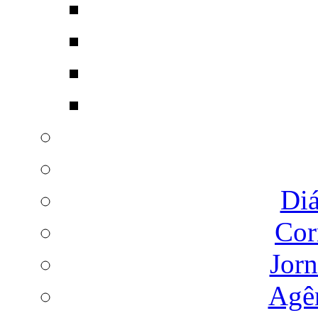
Diá
Cor
Jorn
Agên