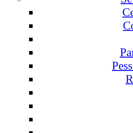
C
Co
Pa
Pess
R