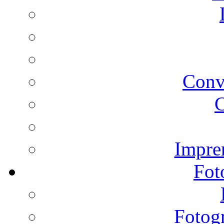
Conv
C
Impren
Fot
Fotogr