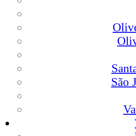
Oliv
Oli
Sant
São 
Va