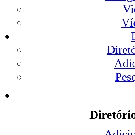
Vi
Ví
Diret
Adi
Pes
Diretóri
Adicio