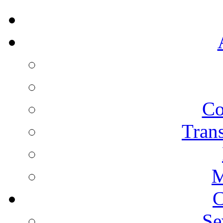
Co
Trans
M
C
Se