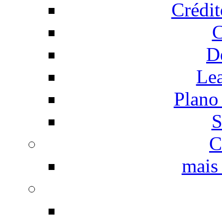
Crédi
C
D
Le
Plano
S
C
mais