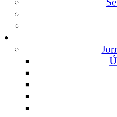
Se
Jor
Ú