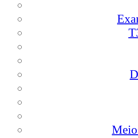
Exa
T
D
Meio