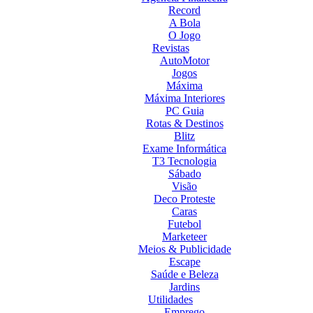
Record
A Bola
O Jogo
Revistas
AutoMotor
Jogos
Máxima
Máxima Interiores
PC Guia
Rotas & Destinos
Blitz
Exame Informática
T3 Tecnologia
Sábado
Visão
Deco Proteste
Caras
Futebol
Marketeer
Meios & Publicidade
Escape
Saúde e Beleza
Jardins
Utilidades
Emprego