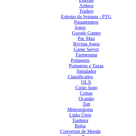
Estreias
Artigos
Trailers
Estreias da Semana - PTG
Passatempos
Jogos
Google Games
Pac Man
Revista Jogos
Game Server
Farmerama
Portagens
Portagens e Taxas
Simulador
Classificados
OLX
Custo Justo
Coisas
Ocasião
Tuti
Meteorologia
Links Úteis
Tradutor
Bolsa
Conversor de Moeda