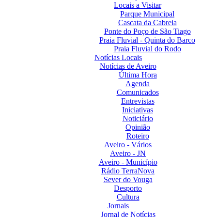
Locais a Visitar
Parque Municipal
Cascata da Cabreia
Ponte do Poço de São Tiago
Praia Fluvial - Quinta do Barco
Praia Fluvial do Rodo
Notícias Locais
Notícias de Aveiro
Última Hora
Agenda
Comunicados
Entrevistas
Iniciativas
Noticiário
Opinião
Roteiro
Aveiro - Vários
Aveiro - JN
Aveiro - Município
Rádio TerraNova
Sever do Vouga
Desporto
Cultura
Jornais
Jornal de Notícias