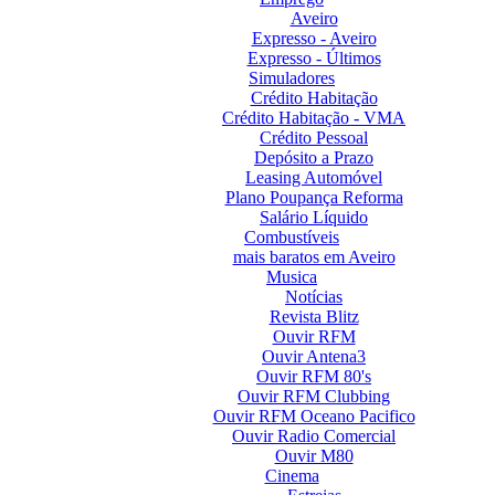
Aveiro
Expresso - Aveiro
Expresso - Últimos
Simuladores
Crédito Habitação
Crédito Habitação - VMA
Crédito Pessoal
Depósito a Prazo
Leasing Automóvel
Plano Poupança Reforma
Salário Líquido
Combustíveis
mais baratos em Aveiro
Musica
Notícias
Revista Blitz
Ouvir RFM
Ouvir Antena3
Ouvir RFM 80's
Ouvir RFM Clubbing
Ouvir RFM Oceano Pacifico
Ouvir Radio Comercial
Ouvir M80
Cinema