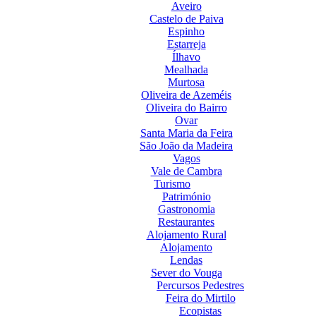
Aveiro
Castelo de Paiva
Espinho
Estarreja
Ílhavo
Mealhada
Murtosa
Oliveira de Azeméis
Oliveira do Bairro
Ovar
Santa Maria da Feira
São João da Madeira
Vagos
Vale de Cambra
Turismo
Património
Gastronomia
Restaurantes
Alojamento Rural
Alojamento
Lendas
Sever do Vouga
Percursos Pedestres
Feira do Mirtilo
Ecopistas