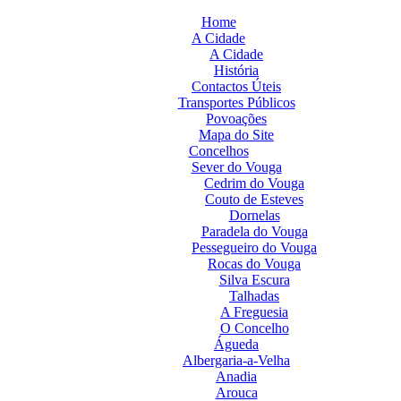
Home
A Cidade
A Cidade
História
Contactos Úteis
Transportes Públicos
Povoações
Mapa do Site
Concelhos
Sever do Vouga
Cedrim do Vouga
Couto de Esteves
Dornelas
Paradela do Vouga
Pessegueiro do Vouga
Rocas do Vouga
Silva Escura
Talhadas
A Freguesia
O Concelho
Águeda
Albergaria-a-Velha
Anadia
Arouca