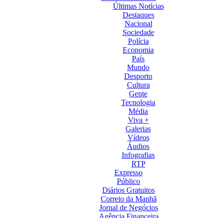
Últimas Notícias
Destaques
Nacional
Sociedade
Polícia
Economia
País
Mundo
Desporto
Cultura
Gente
Tecnologia
Média
Viva +
Galerias
Vídeos
Áudios
Infografias
RTP
Expresso
Público
Diários Gratuitos
Correio da Manhã
Jornal de Negócios
Agência Financeira