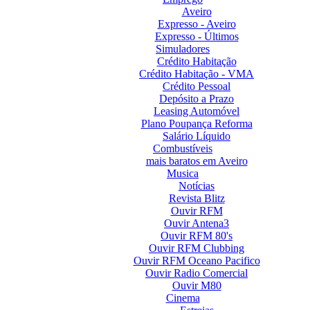
Aveiro
Expresso - Aveiro
Expresso - Últimos
Simuladores
Crédito Habitação
Crédito Habitação - VMA
Crédito Pessoal
Depósito a Prazo
Leasing Automóvel
Plano Poupança Reforma
Salário Líquido
Combustíveis
mais baratos em Aveiro
Musica
Notícias
Revista Blitz
Ouvir RFM
Ouvir Antena3
Ouvir RFM 80's
Ouvir RFM Clubbing
Ouvir RFM Oceano Pacifico
Ouvir Radio Comercial
Ouvir M80
Cinema