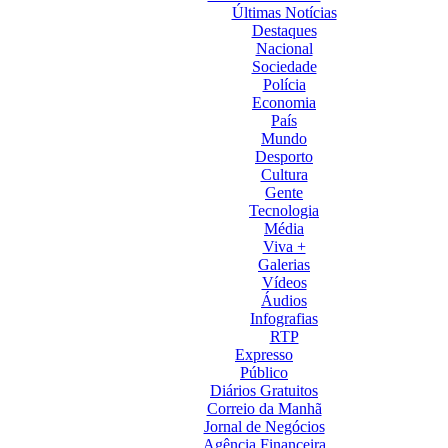
Últimas Notícias
Destaques
Nacional
Sociedade
Polícia
Economia
País
Mundo
Desporto
Cultura
Gente
Tecnologia
Média
Viva +
Galerias
Vídeos
Áudios
Infografias
RTP
Expresso
Público
Diários Gratuitos
Correio da Manhã
Jornal de Negócios
Agência Financeira