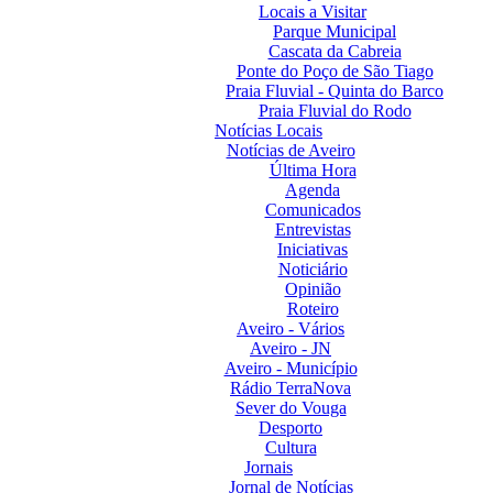
Locais a Visitar
Parque Municipal
Cascata da Cabreia
Ponte do Poço de São Tiago
Praia Fluvial - Quinta do Barco
Praia Fluvial do Rodo
Notícias Locais
Notícias de Aveiro
Última Hora
Agenda
Comunicados
Entrevistas
Iniciativas
Noticiário
Opinião
Roteiro
Aveiro - Vários
Aveiro - JN
Aveiro - Município
Rádio TerraNova
Sever do Vouga
Desporto
Cultura
Jornais
Jornal de Notícias