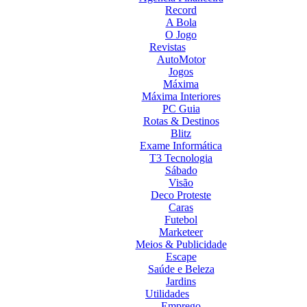
Record
A Bola
O Jogo
Revistas
AutoMotor
Jogos
Máxima
Máxima Interiores
PC Guia
Rotas & Destinos
Blitz
Exame Informática
T3 Tecnologia
Sábado
Visão
Deco Proteste
Caras
Futebol
Marketeer
Meios & Publicidade
Escape
Saúde e Beleza
Jardins
Utilidades
Emprego