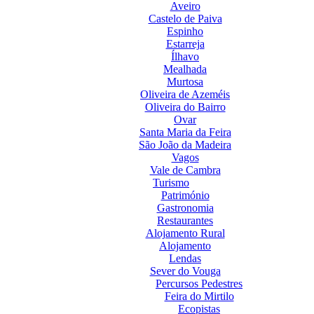
Aveiro
Castelo de Paiva
Espinho
Estarreja
Ílhavo
Mealhada
Murtosa
Oliveira de Azeméis
Oliveira do Bairro
Ovar
Santa Maria da Feira
São João da Madeira
Vagos
Vale de Cambra
Turismo
Património
Gastronomia
Restaurantes
Alojamento Rural
Alojamento
Lendas
Sever do Vouga
Percursos Pedestres
Feira do Mirtilo
Ecopistas