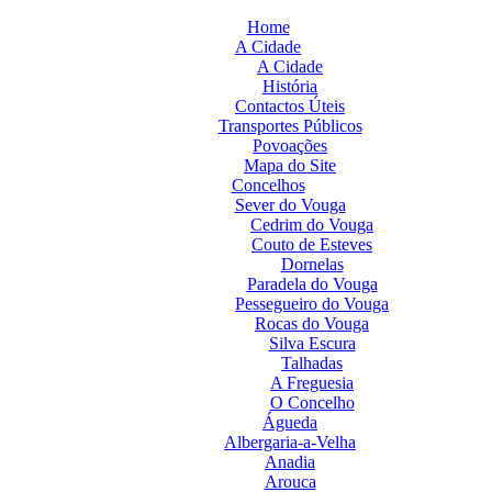
Home
A Cidade
A Cidade
História
Contactos Úteis
Transportes Públicos
Povoações
Mapa do Site
Concelhos
Sever do Vouga
Cedrim do Vouga
Couto de Esteves
Dornelas
Paradela do Vouga
Pessegueiro do Vouga
Rocas do Vouga
Silva Escura
Talhadas
A Freguesia
O Concelho
Águeda
Albergaria-a-Velha
Anadia
Arouca