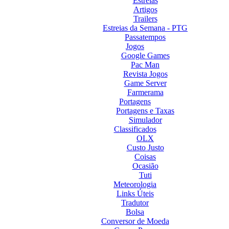
Estreias
Artigos
Trailers
Estreias da Semana - PTG
Passatempos
Jogos
Google Games
Pac Man
Revista Jogos
Game Server
Farmerama
Portagens
Portagens e Taxas
Simulador
Classificados
OLX
Custo Justo
Coisas
Ocasião
Tuti
Meteorologia
Links Úteis
Tradutor
Bolsa
Conversor de Moeda