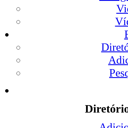
Vi
Ví
Diret
Adi
Pes
Diretóri
Adicio