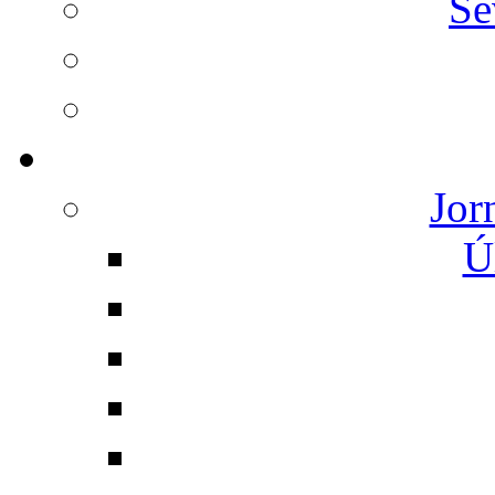
Se
Jor
Ú