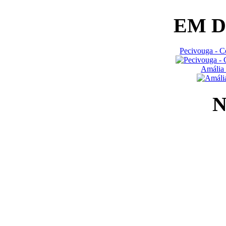
EM 
Pecivouga - C
Amália 
N