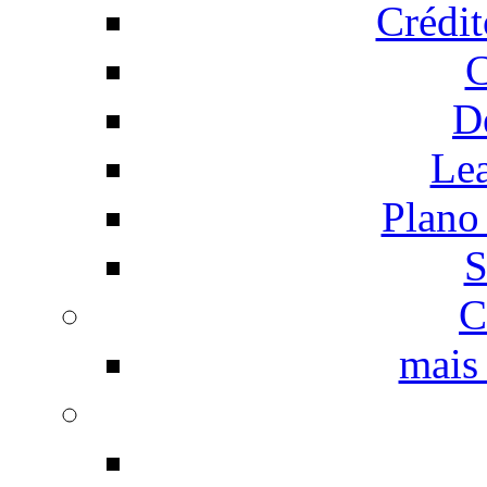
Crédi
C
D
Le
Plano
S
C
mais