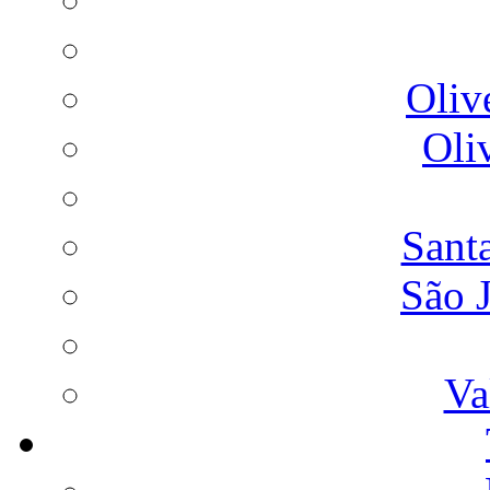
Oliv
Oli
Sant
São 
Va