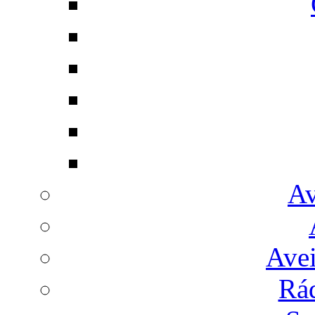
Av
Avei
Rá