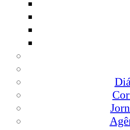
Diá
Cor
Jorn
Agên