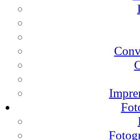
Conv
C
Impren
Fot
Fotogr