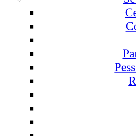
C
Co
Pa
Pess
R