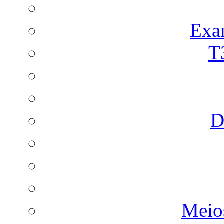
Exa
T
D
Meio