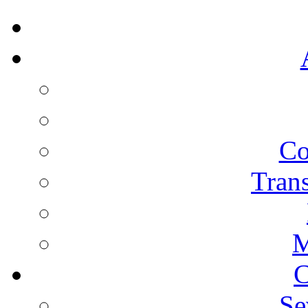
Co
Trans
M
C
Se