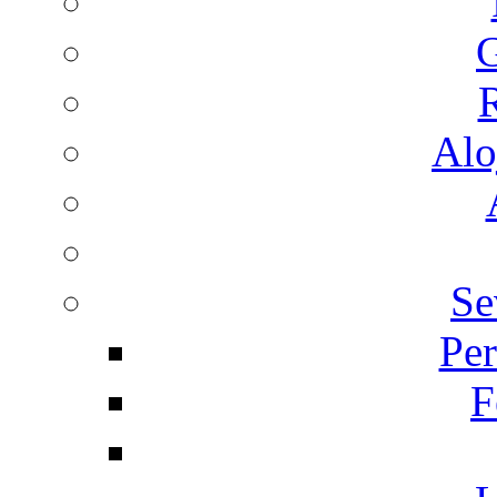
G
R
Alo
Se
Per
F