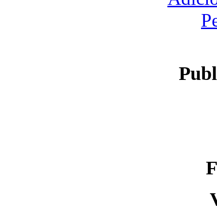
P
Publ
F