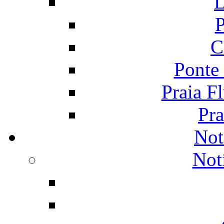
L
P
C
Ponte
Praia F
Pra
Not
Not