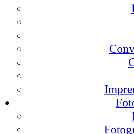
Conv
C
Impren
Fot
Fotogr