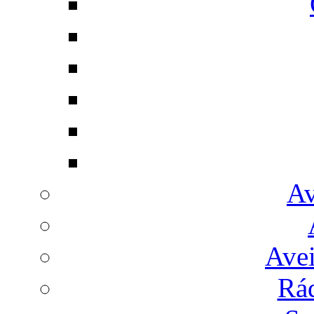
Av
Avei
Rá