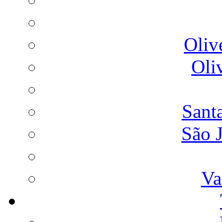
Oliv
Oli
Sant
São 
Va