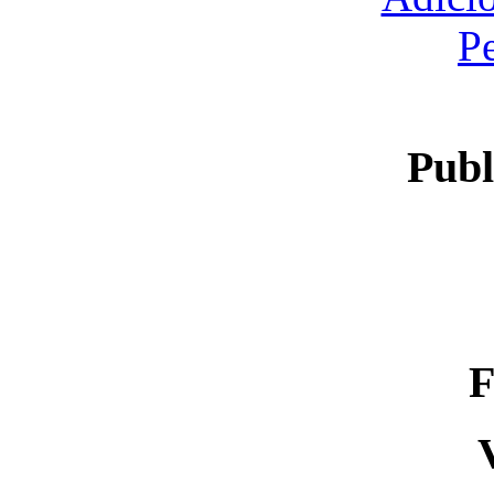
P
Publ
F