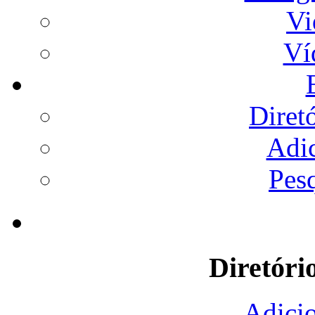
Vi
Ví
Diret
Adi
Pes
Diretóri
Adicio