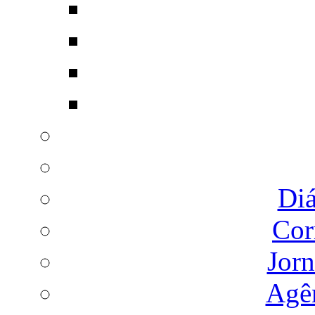
Diá
Cor
Jorn
Agên