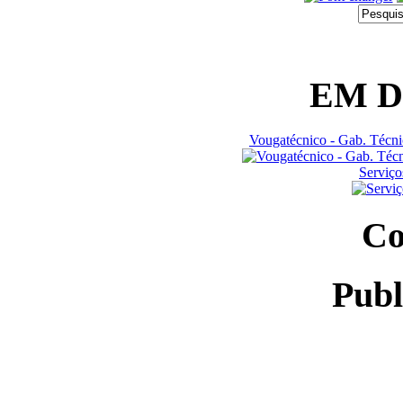
EM 
Vougatécnico - Gab. Técn
Serviço
Co
Publ