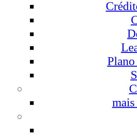
Crédi
C
D
Le
Plano
S
C
mais