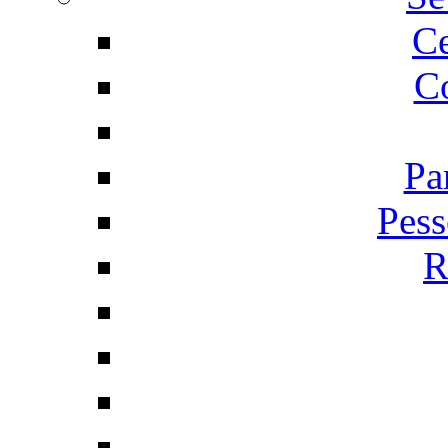
C
Co
Pa
Pess
R