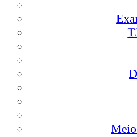
Exa
T
D
Meio