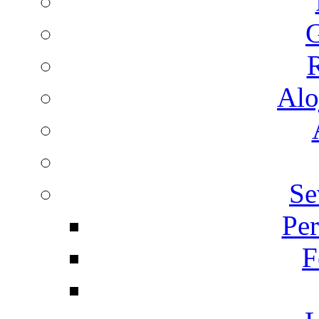
G
R
Alo
Se
Per
F