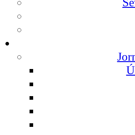
Se
Jor
Ú