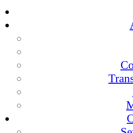
Co
Trans
M
C
Se