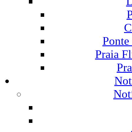
L
P
C
Ponte
Praia F
Pra
Not
Not