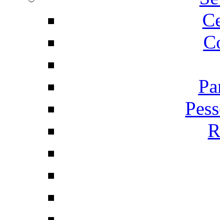
C
Co
Pa
Pess
R