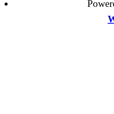
Power
W