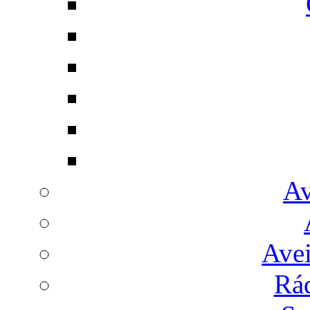
Av
Avei
Rá