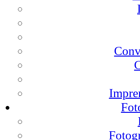
Conv
C
Impren
Fot
Fotogr