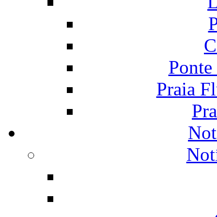
L
P
C
Ponte
Praia F
Pra
Not
Not