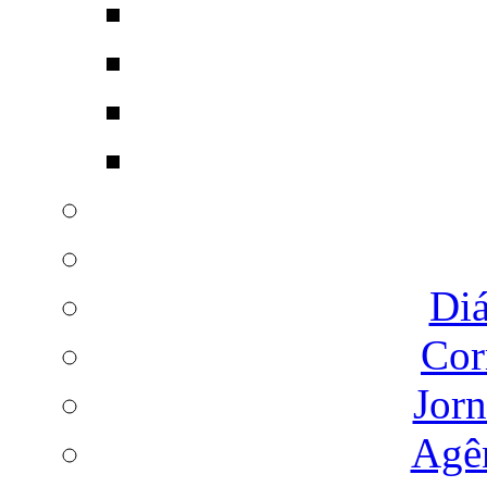
Diá
Cor
Jorn
Agên