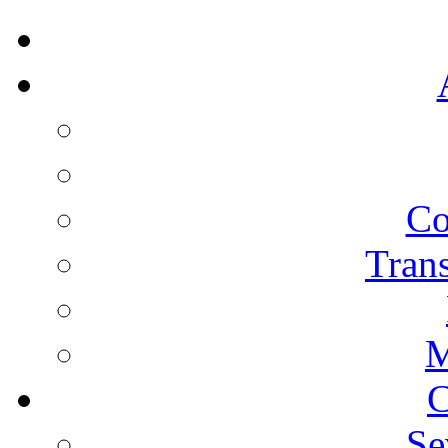
Co
Trans
M
C
Se