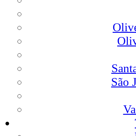
Oliv
Oli
Sant
São 
Va