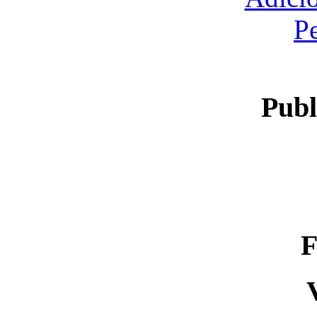
P
Publ
F