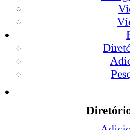
Vi
Ví
Diret
Adi
Pes
Diretóri
Adicio