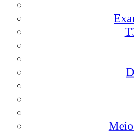
Exa
T
D
Meio