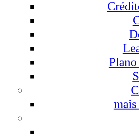
Crédi
C
D
Le
Plano
S
C
mais