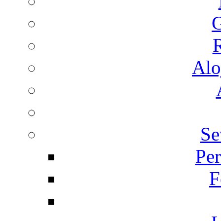
G
R
Alo
Se
Per
F