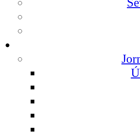
Se
Jor
Ú