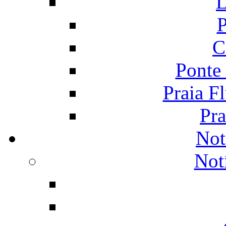
L
P
C
Ponte
Praia F
Pra
Not
Not