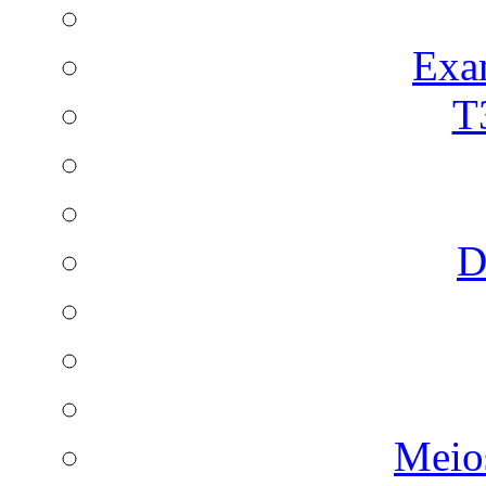
Exa
T
D
Meio