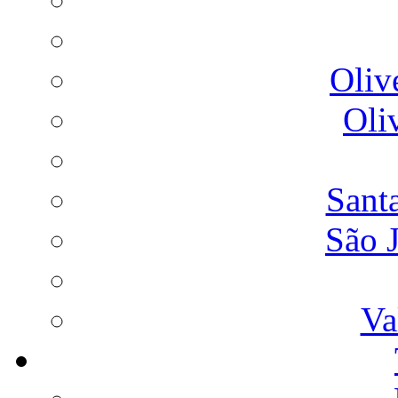
Oliv
Oli
Sant
São 
Va