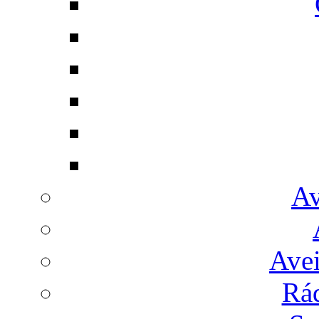
Av
Avei
Rá