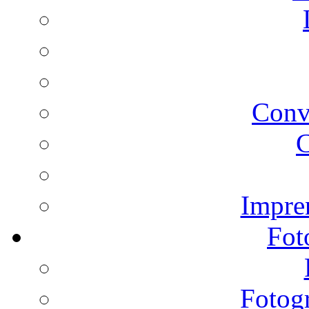
Conv
C
Impren
Fot
Fotogr