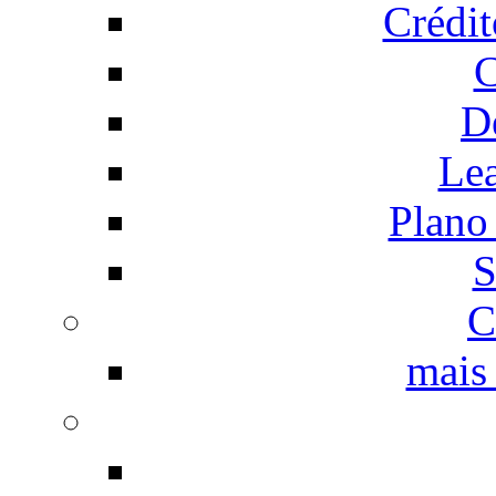
Crédi
C
D
Le
Plano
S
C
mais