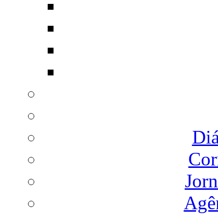
Diá
Cor
Jorn
Agên