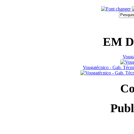
EM 
Vouga
Vougatécnico - Gab. Técn
Co
Publ