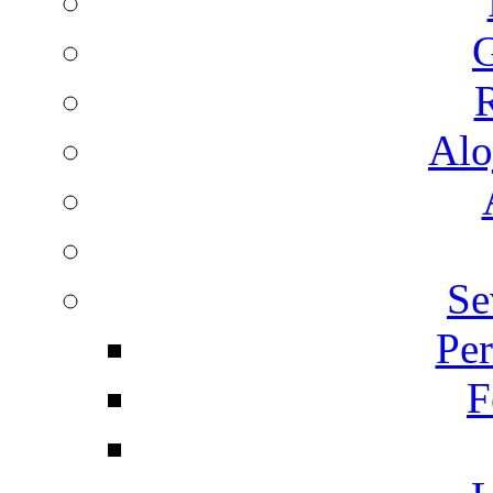
G
R
Alo
Se
Per
F