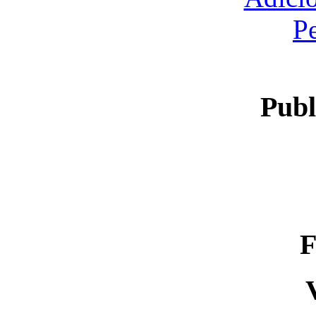
P
Publ
F