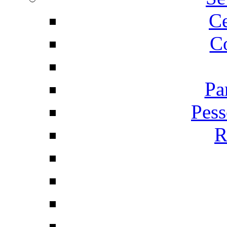
C
Co
Pa
Pess
R