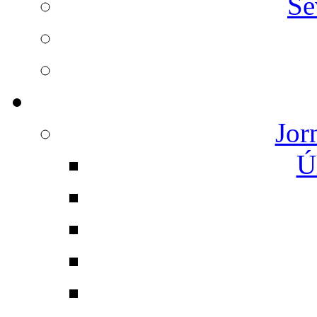
Se
Jor
Ú