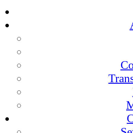
Co
Trans
M
C
Se