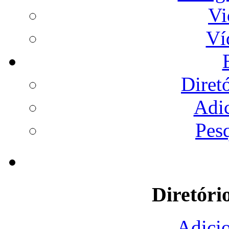
Vi
Ví
Diret
Adi
Pes
Diretóri
Adicio