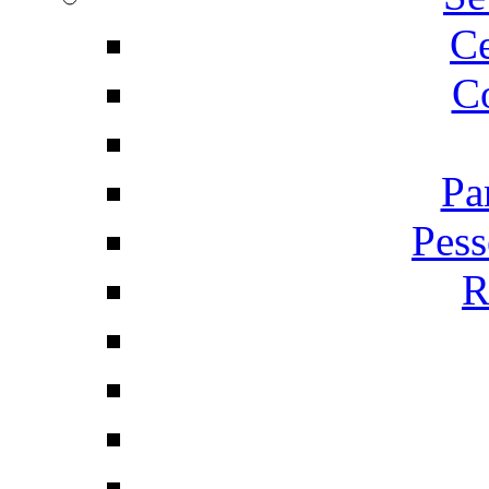
C
Co
Pa
Pess
R