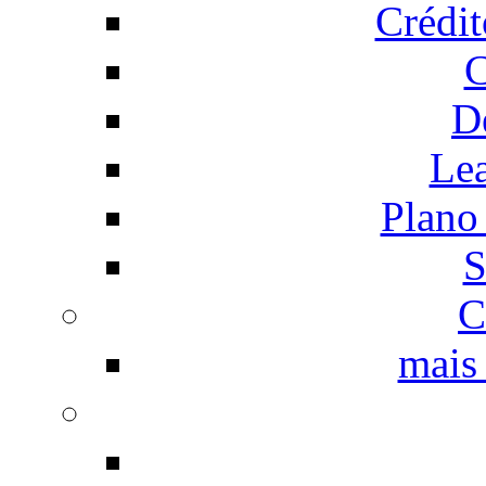
Crédi
C
D
Le
Plano
S
C
mais