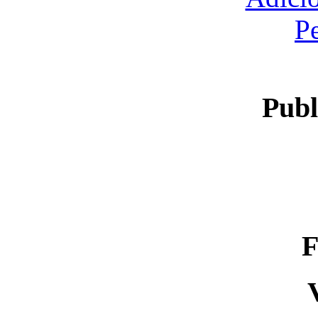
P
Publ
F