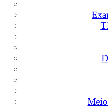
Exa
T
D
Meio