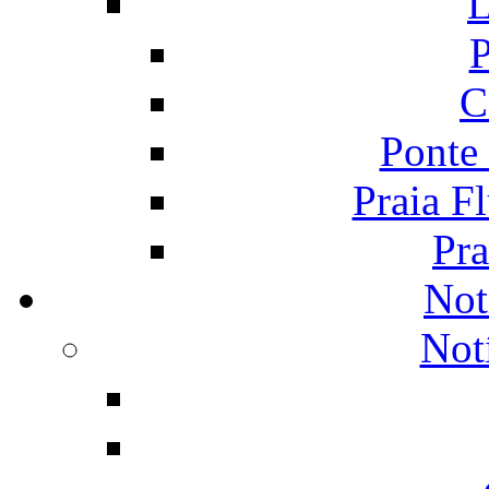
L
P
C
Ponte
Praia F
Pra
Not
Not