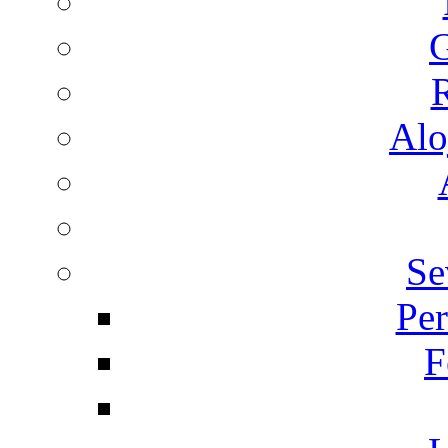
G
R
Alo
Se
Per
F