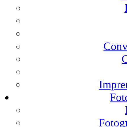
Conv
C
Impren
Fot
Fotogr