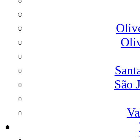
Oliv
Oli
Sant
São 
Va