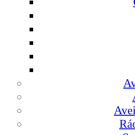
Av
Avei
Rá