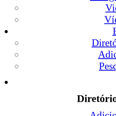
Vi
Ví
Diret
Adi
Pes
Diretóri
Adicio