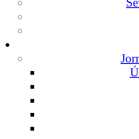
Se
Jor
Ú