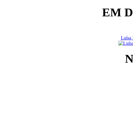
EM 
Luísa 
N