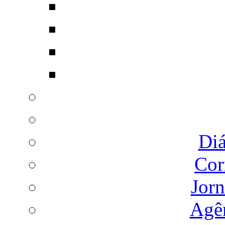
Diá
Cor
Jorn
Agên