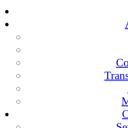
Co
Trans
M
C
Se