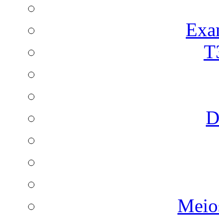
Exa
T
D
Meio