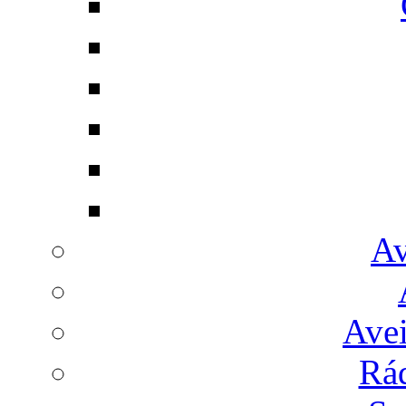
Av
Avei
Rá