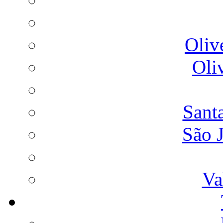
Oliv
Oli
Sant
São 
Va