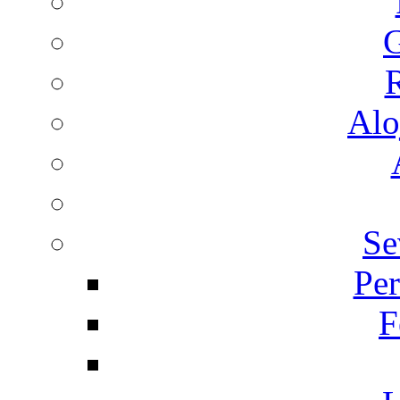
G
R
Alo
Se
Per
F