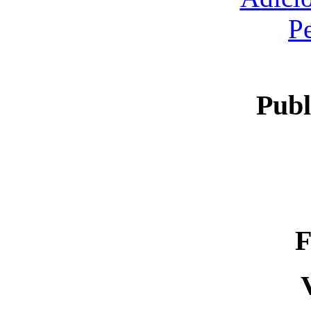
P
Publ
F