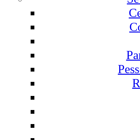
C
Co
Pa
Pess
R