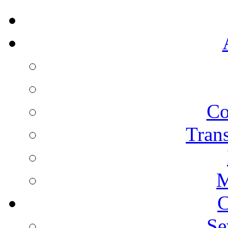
Co
Trans
M
C
Se