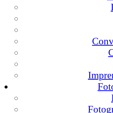
Conv
C
Impren
Fot
Fotogr