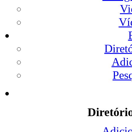
Vi
Ví
Diret
Adi
Pes
Diretóri
Adicio