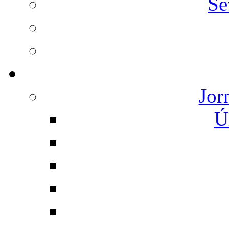
Se
Jor
Ú