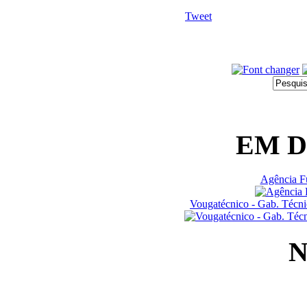
Tweet
EM 
Agência Fu
Vougatécnico - Gab. Técn
N