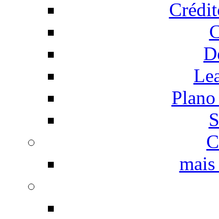
Crédi
C
D
Le
Plano
S
C
mais