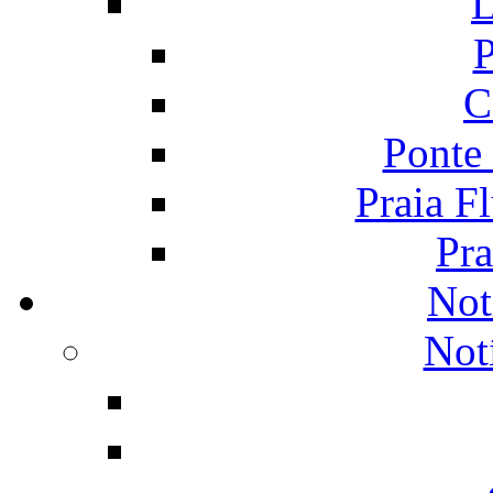
L
P
C
Ponte
Praia F
Pra
Not
Not