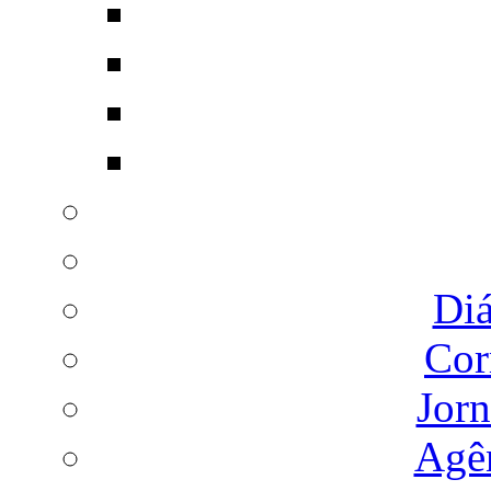
Diá
Cor
Jorn
Agên