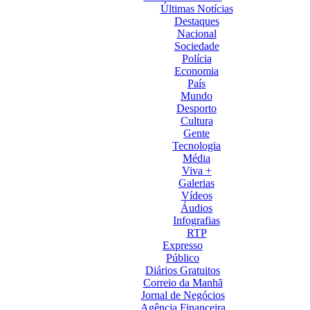
Últimas Notícias
Destaques
Nacional
Sociedade
Polícia
Economia
País
Mundo
Desporto
Cultura
Gente
Tecnologia
Média
Viva +
Galerias
Vídeos
Áudios
Infografias
RTP
Expresso
Público
Diários Gratuitos
Correio da Manhã
Jornal de Negócios
Agência Financeira