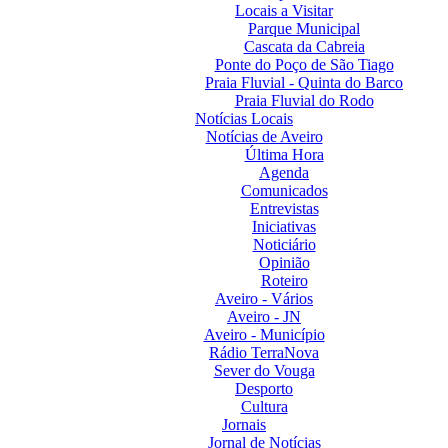
Locais a Visitar
Parque Municipal
Cascata da Cabreia
Ponte do Poço de São Tiago
Praia Fluvial - Quinta do Barco
Praia Fluvial do Rodo
Notícias Locais
Notícias de Aveiro
Última Hora
Agenda
Comunicados
Entrevistas
Iniciativas
Noticiário
Opinião
Roteiro
Aveiro - Vários
Aveiro - JN
Aveiro - Município
Rádio TerraNova
Sever do Vouga
Desporto
Cultura
Jornais
Jornal de Notícias