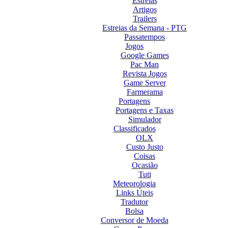
Estreias
Artigos
Trailers
Estreias da Semana - PTG
Passatempos
Jogos
Google Games
Pac Man
Revista Jogos
Game Server
Farmerama
Portagens
Portagens e Taxas
Simulador
Classificados
OLX
Custo Justo
Coisas
Ocasião
Tuti
Meteorologia
Links Úteis
Tradutor
Bolsa
Conversor de Moeda