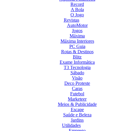
Record
A Bola
O Jogo
Revistas
AutoMotor
Jogos
Máxima
Máxima Interiores
PC Guia
Rotas & Destinos
Blitz
Exame Informática
T3 Tecnologia
Sábado
Visão
Deco Proteste
Caras
Futebol
Marketeer
Meios & Publicidade
Escape
Saúde e Beleza
Jardins
Utilidades
Emprego