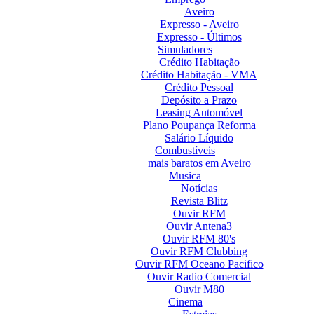
Aveiro
Expresso - Aveiro
Expresso - Últimos
Simuladores
Crédito Habitação
Crédito Habitação - VMA
Crédito Pessoal
Depósito a Prazo
Leasing Automóvel
Plano Poupança Reforma
Salário Líquido
Combustíveis
mais baratos em Aveiro
Musica
Notícias
Revista Blitz
Ouvir RFM
Ouvir Antena3
Ouvir RFM 80's
Ouvir RFM Clubbing
Ouvir RFM Oceano Pacifico
Ouvir Radio Comercial
Ouvir M80
Cinema