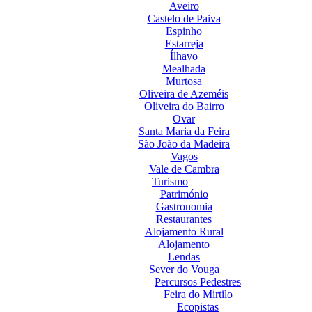
Aveiro
Castelo de Paiva
Espinho
Estarreja
Ílhavo
Mealhada
Murtosa
Oliveira de Azeméis
Oliveira do Bairro
Ovar
Santa Maria da Feira
São João da Madeira
Vagos
Vale de Cambra
Turismo
Património
Gastronomia
Restaurantes
Alojamento Rural
Alojamento
Lendas
Sever do Vouga
Percursos Pedestres
Feira do Mirtilo
Ecopistas