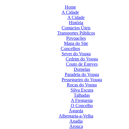
Home
A Cidade
A Cidade
História
Contactos Úteis
Transportes Públicos
Povoações
Mapa do Site
Concelhos
Sever do Vouga
Cedrim do Vouga
Couto de Esteves
Dornelas
Paradela do Vouga
Pessegueiro do Vouga
Rocas do Vouga
Silva Escura
Talhadas
A Freguesia
O Concelho
Águeda
Albergaria-a-Velha
Anadia
Arouca