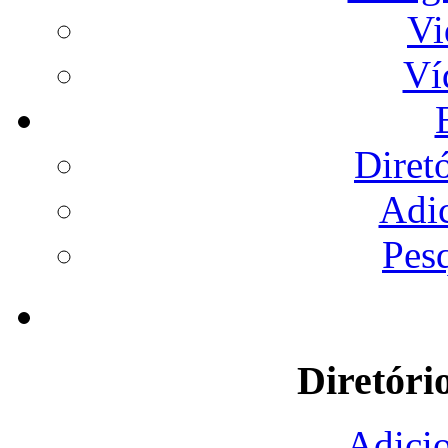
Vi
Ví
Diret
Adi
Pes
Diretóri
Adicio