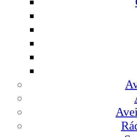
Av
Avei
Rá