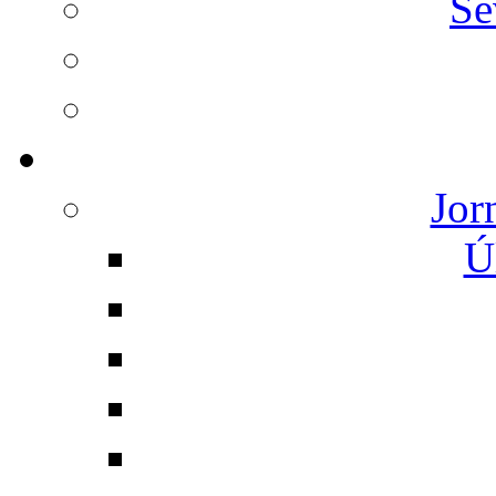
Se
Jor
Ú