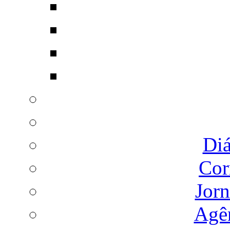
Diá
Cor
Jorn
Agên