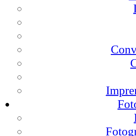
Conv
C
Impren
Fot
Fotogr