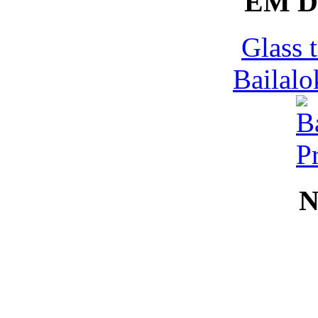
EM 
Glass 
Bailalo
N