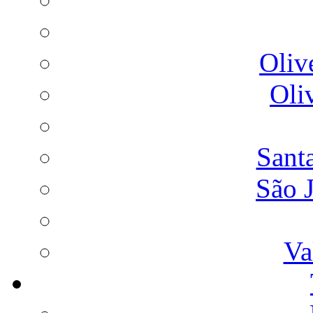
Oliv
Oli
Sant
São 
Va