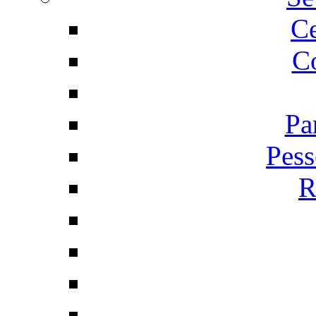
C
Co
Pa
Pess
R