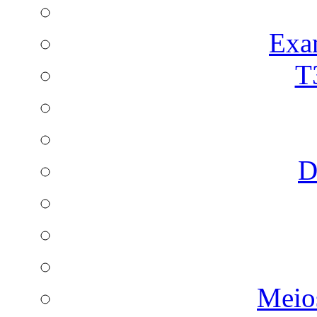
Exa
T
D
Meio