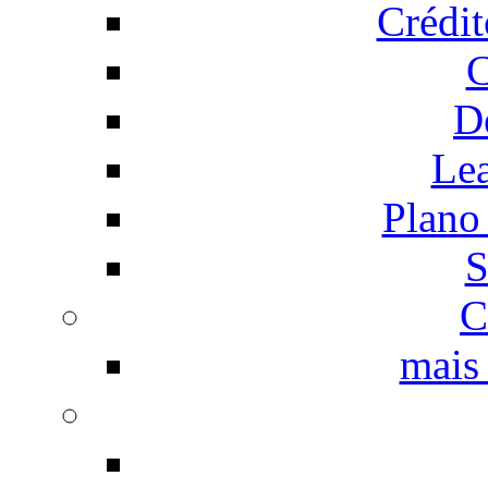
Crédi
C
D
Le
Plano
S
C
mais