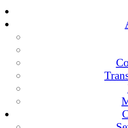
Co
Trans
M
C
Se