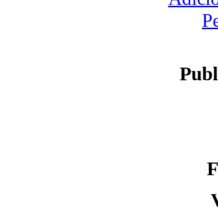
P
Publ
F