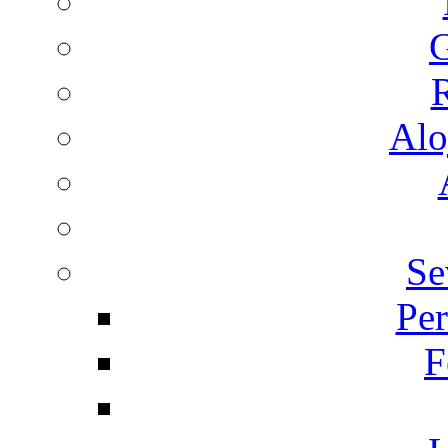
G
R
Alo
Se
Per
F