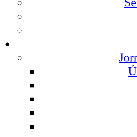
Se
Jor
Ú