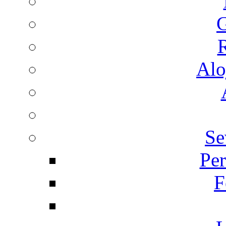
G
R
Alo
Se
Per
F