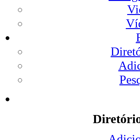
Vi
Ví
Diret
Adi
Pes
Diretóri
Adicio