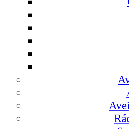
Av
Avei
Rá