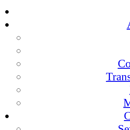
Co
Trans
M
C
Se