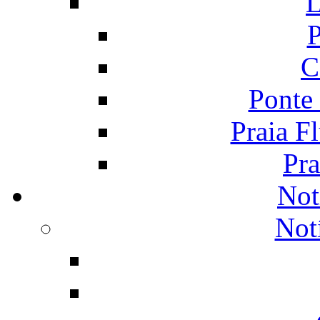
L
P
C
Ponte
Praia F
Pra
Not
Not