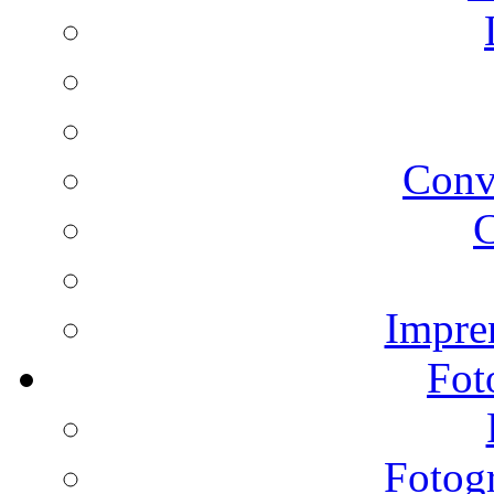
Conv
C
Impren
Fot
Fotogr