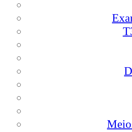
Exa
T
D
Meio