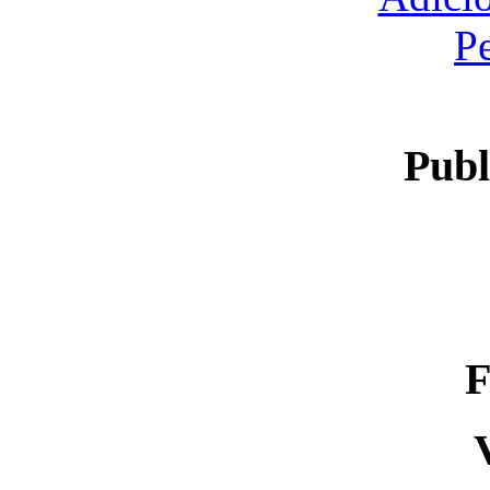
P
Publ
F