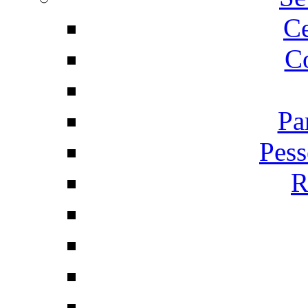
C
Co
Pa
Pess
R