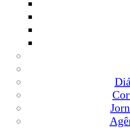
Diá
Cor
Jorn
Agên