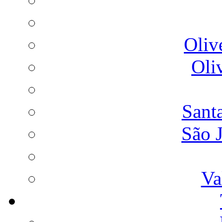
Oliv
Oli
Sant
São 
Va