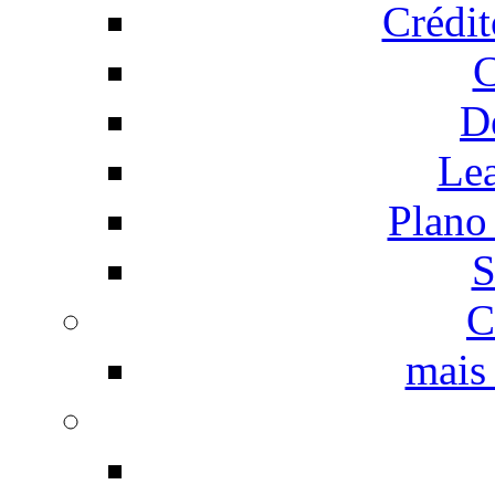
Crédi
C
D
Le
Plano
S
C
mais