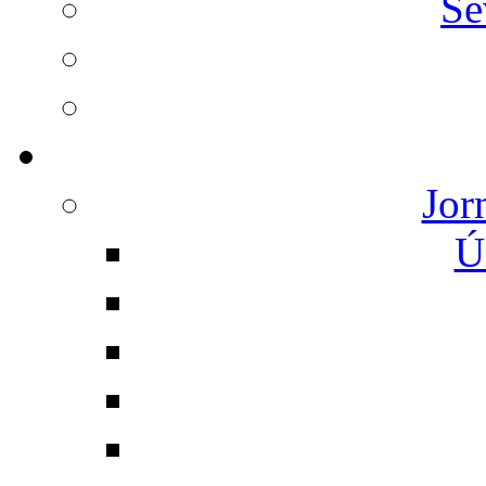
Se
Jor
Ú