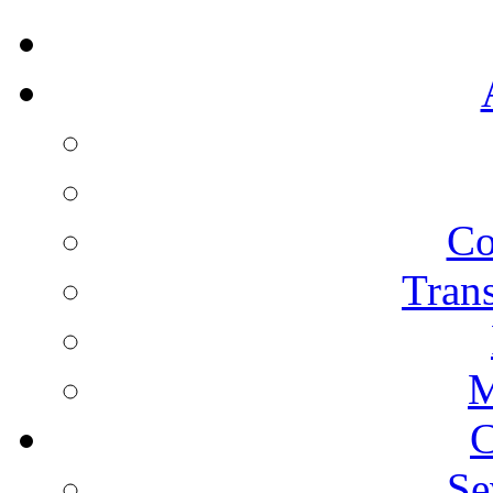
Co
Trans
M
C
Se