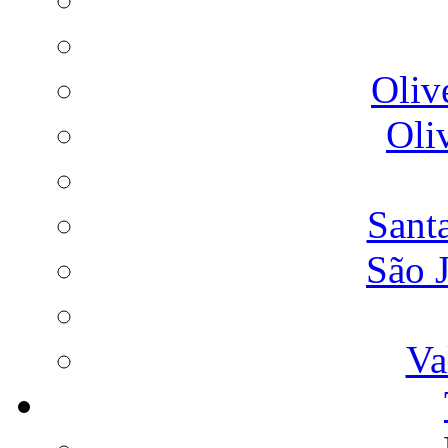
Oliv
Oli
Sant
São 
Va