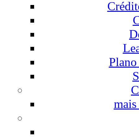
Crédi
C
D
Le
Plano
S
C
mais