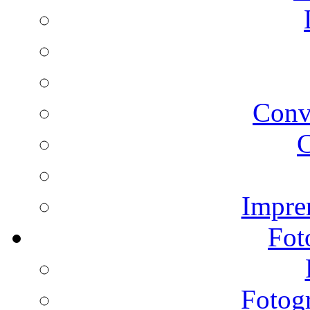
Conv
C
Impren
Fot
Fotogr