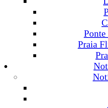
L
P
C
Ponte
Praia F
Pra
Not
Not