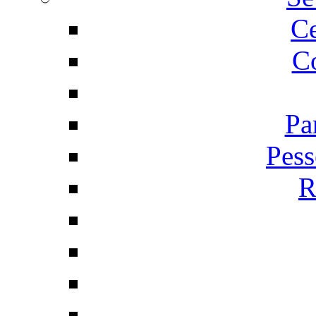
C
Co
Pa
Pess
R