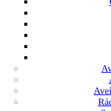
Av
Avei
Rá