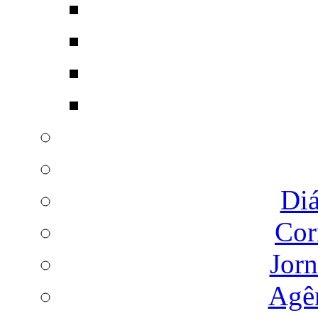
Diá
Cor
Jorn
Agên