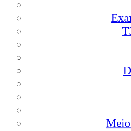
Exa
T
D
Meio