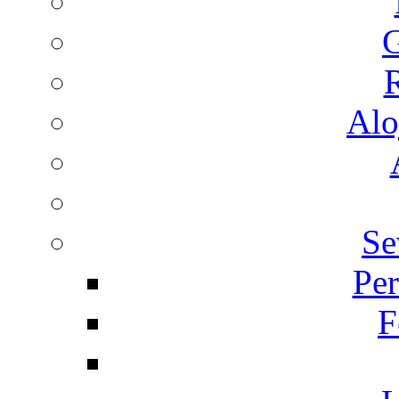
G
R
Alo
Se
Per
F