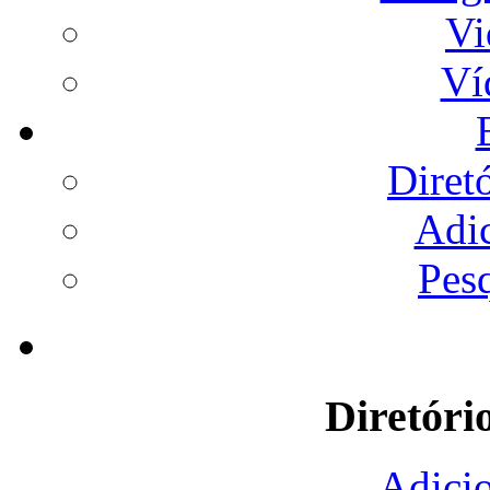
Vi
Ví
Diret
Adi
Pes
Diretóri
Adicio