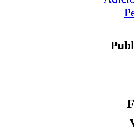
P
Publ
F