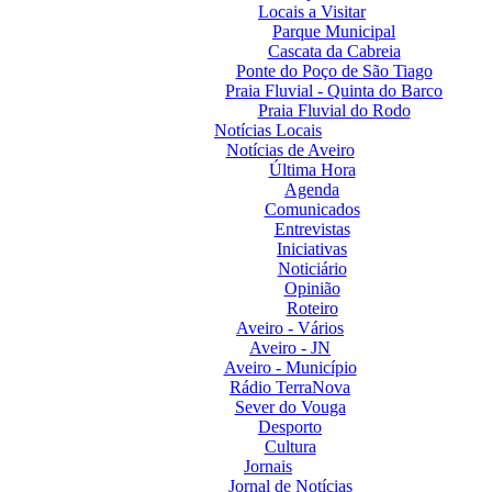
Locais a Visitar
Parque Municipal
Cascata da Cabreia
Ponte do Poço de São Tiago
Praia Fluvial - Quinta do Barco
Praia Fluvial do Rodo
Notícias Locais
Notícias de Aveiro
Última Hora
Agenda
Comunicados
Entrevistas
Iniciativas
Noticiário
Opinião
Roteiro
Aveiro - Vários
Aveiro - JN
Aveiro - Município
Rádio TerraNova
Sever do Vouga
Desporto
Cultura
Jornais
Jornal de Notícias