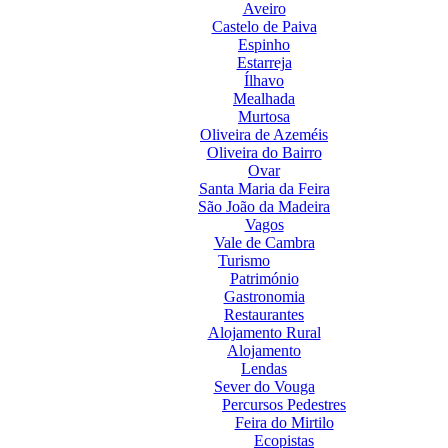
Aveiro
Castelo de Paiva
Espinho
Estarreja
Ílhavo
Mealhada
Murtosa
Oliveira de Azeméis
Oliveira do Bairro
Ovar
Santa Maria da Feira
São João da Madeira
Vagos
Vale de Cambra
Turismo
Património
Gastronomia
Restaurantes
Alojamento Rural
Alojamento
Lendas
Sever do Vouga
Percursos Pedestres
Feira do Mirtilo
Ecopistas