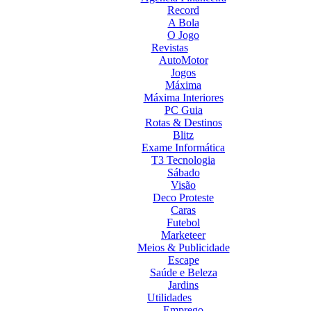
Record
A Bola
O Jogo
Revistas
AutoMotor
Jogos
Máxima
Máxima Interiores
PC Guia
Rotas & Destinos
Blitz
Exame Informática
T3 Tecnologia
Sábado
Visão
Deco Proteste
Caras
Futebol
Marketeer
Meios & Publicidade
Escape
Saúde e Beleza
Jardins
Utilidades
Emprego