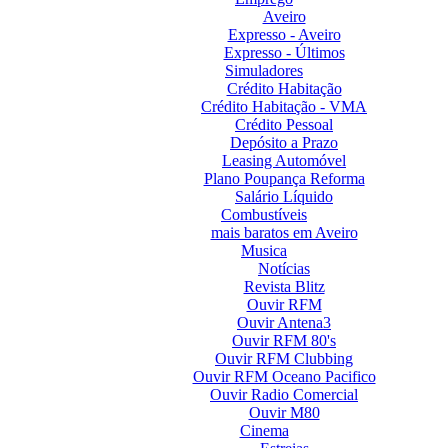
Aveiro
Expresso - Aveiro
Expresso - Últimos
Simuladores
Crédito Habitação
Crédito Habitação - VMA
Crédito Pessoal
Depósito a Prazo
Leasing Automóvel
Plano Poupança Reforma
Salário Líquido
Combustíveis
mais baratos em Aveiro
Musica
Notícias
Revista Blitz
Ouvir RFM
Ouvir Antena3
Ouvir RFM 80's
Ouvir RFM Clubbing
Ouvir RFM Oceano Pacifico
Ouvir Radio Comercial
Ouvir M80
Cinema