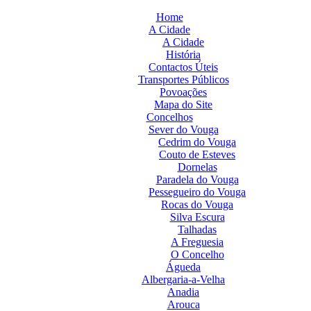
Home
A Cidade
A Cidade
História
Contactos Úteis
Transportes Públicos
Povoações
Mapa do Site
Concelhos
Sever do Vouga
Cedrim do Vouga
Couto de Esteves
Dornelas
Paradela do Vouga
Pessegueiro do Vouga
Rocas do Vouga
Silva Escura
Talhadas
A Freguesia
O Concelho
Águeda
Albergaria-a-Velha
Anadia
Arouca