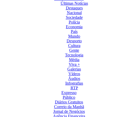
Últimas Notícias
Destaques
Nacional
Sociedade
Polícia
Economia
País
Mundo
Desporto
Cultura
Gente
Tecnologia
Média
Viva +
Galerias
Vídeos
Áudios
Infografias
RTP
Expresso
Público
Diários Gratuitos
Correio da Manhã
Jornal de Negócios
Agência Financeira