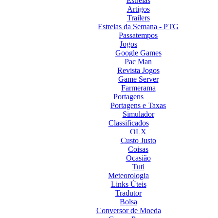
Estreias
Artigos
Trailers
Estreias da Semana - PTG
Passatempos
Jogos
Google Games
Pac Man
Revista Jogos
Game Server
Farmerama
Portagens
Portagens e Taxas
Simulador
Classificados
OLX
Custo Justo
Coisas
Ocasião
Tuti
Meteorologia
Links Úteis
Tradutor
Bolsa
Conversor de Moeda